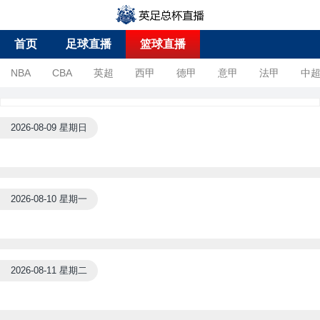
首页
足球直播
篮球直播
NBA
CBA
英超
西甲
德甲
意甲
法甲
中
2026-08-09 星期日
2026-08-10 星期一
2026-08-11 星期二