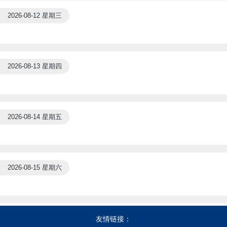
2026-08-12 星期三
2026-08-13 星期四
2026-08-14 星期五
2026-08-15 星期六
友情链接：