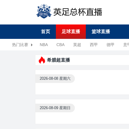
首页
足球直播
篮球直播
热门比赛
NBA
CBA
英超
西甲
德甲
意
希腊超直播
2026-08-08 星期六
2026-08-09 星期日