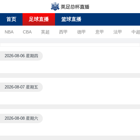
首页
足球直播
篮球直播
NBA
CBA
英超
西甲
德甲
意甲
法甲
中
2026-08-06 星期四
2026-08-07 星期五
2026-08-08 星期六