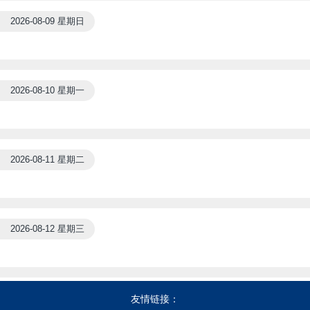
2026-08-09 星期日
2026-08-10 星期一
2026-08-11 星期二
2026-08-12 星期三
友情链接：