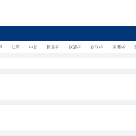
甲
法甲
中超
世界杯
欧冠杯
欧联杯
美洲杯