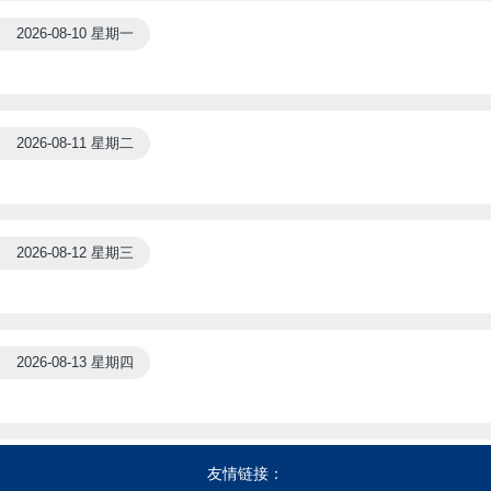
2026-08-10 星期一
2026-08-11 星期二
2026-08-12 星期三
2026-08-13 星期四
友情链接：