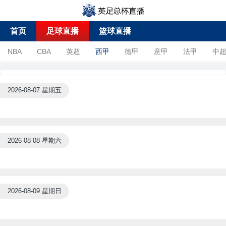
首页
足球直播
篮球直播
NBA
CBA
英超
西甲
德甲
意甲
法甲
中
2026-08-07 星期五
2026-08-08 星期六
2026-08-09 星期日